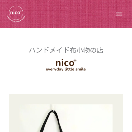
内
容
Main
を
ス
Men
キ
ッ
ハンドメイド布小物の店
プ